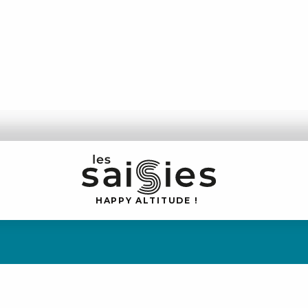
H
A
P
P
Y
 A
L
TI
T
U
D
E
!