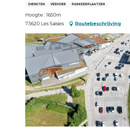
EN, GROEPEN, ONDERNEMINGSRADEN
DIENSTEN
VERVOER
PARKEERPLAATSEN
NG VAN LES SAISIES
Hoogte : 1650m
TEN – NL
73620 Les Saisies
Routebeschrijving