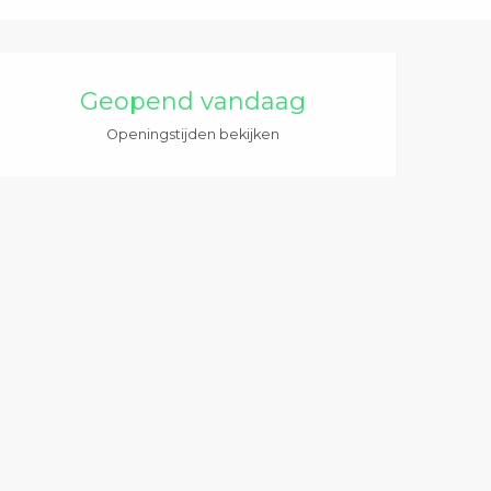
Openingstijden en 
Geopend vandaag
Openingstijden bekijken