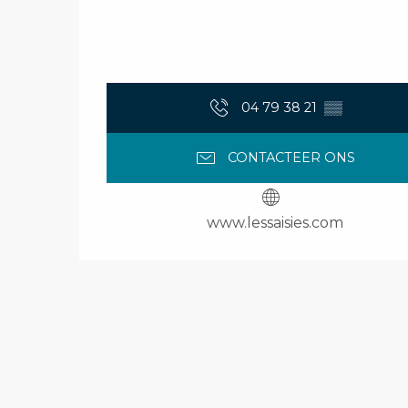
04 79 38 21
▒▒
CONTACTEER ONS
www.lessaisies.com