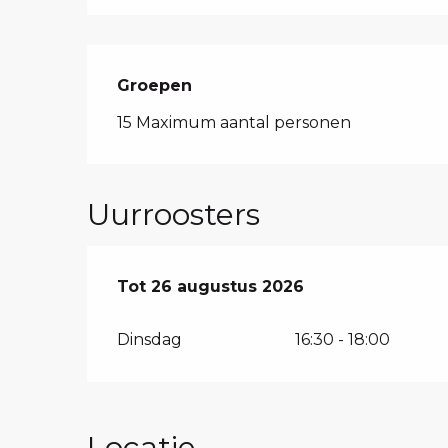
Groepen
Groepen
15 Maximum aantal personen
Uurroosters
Vanaf
Tot
26 augustus 2026
4 augustus 2026
tot
26 augustu
Dinsdag
16:30 - 18:00
Locatie