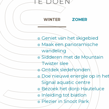
TE DOEN
WINTER
ZOMER
Geniet van het skigebied
Maak een panoramische
wandeling
Sidderen met de Mountain
Twister slee
Ontdek sledehonden
Doe nieuwe energie op in he
Signal aquatic centre
Bezoek het dorp Hauteluce
Inleiding tot biatlon
Plezier in Snoot Park