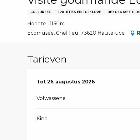
EN, GROEPEN, ONDERNEMINGSRADEN
NG VAN LES SAISIES
CULTUREEL
TRADITIES EN FOLKLORE
BEZOEK MET GID
TEN – NL
Hoogte : 1150m
Ecomusée, Chef lieu, 73620 Hauteluce
R
Tarieven
Van
Tot
26 augustus 2026
4 juli 2026
tot
26 augustus 2026
Volwassene
Kind