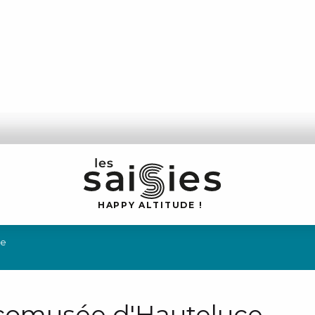
H
A
P
P
Y
 A
L
TI
T
U
D
E
!
ce
comusée d'Hauteluce