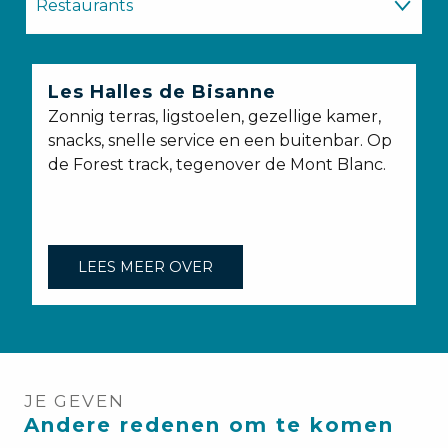
Restaurants
Waar slapen?
Les Halles de Bisanne
L
Zonnig terras, ligstoelen, gezellige kamer,
Winkels
snacks, snelle service en een buitenbar. Op
de Forest track, tegenover de Mont Blanc.
LEES MEER OVER
JE GEVEN
Andere redenen om te komen