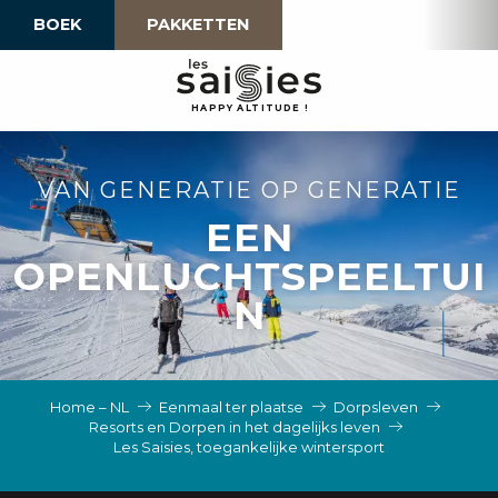
Aller
BOEK
PAKKETTEN
au
contenu
principal
H
A
P
P
Y
 A
L
TI
T
U
D
E
!
VAN GENERATIE OP GENERATIE
EEN
OPENLUCHTSPEELTUI
N
Home – NL
Eenmaal ter plaatse
Dorpsleven
Resorts en Dorpen in het dagelijks leven
Les Saisies, toegankelijke wintersport