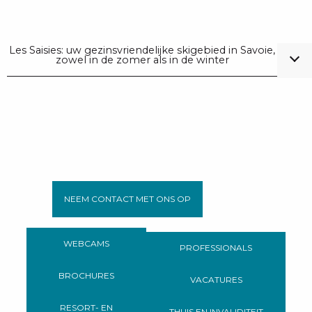
Les Saisies: uw gezinsvriendelijke skigebied in Savoie,
zowel in de zomer als in de winter
NEEM CONTACT MET ONS OP
WEBCAMS
PROFESSIONALS
BROCHURES
VACATURES
RESORT- EN
THUIS EN INVALIDITEIT