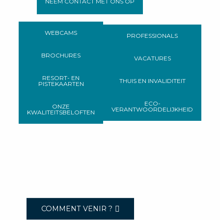
NEEM CONTACT MET ONS OP
WEBCAMS
PROFESSIONALS
BROCHURES
VACATURES
RESORT- EN
THUIS EN INVALIDITEIT
PISTEKAARTEN
ECO-
ONZE
VERANTWOORDELIJKHEID
KWALITEITSBELOFTEN
COMMENT VENIR ?