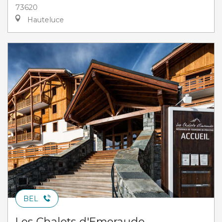
73620
Hauteluce
BEL
Les Chalets d'Emeraude