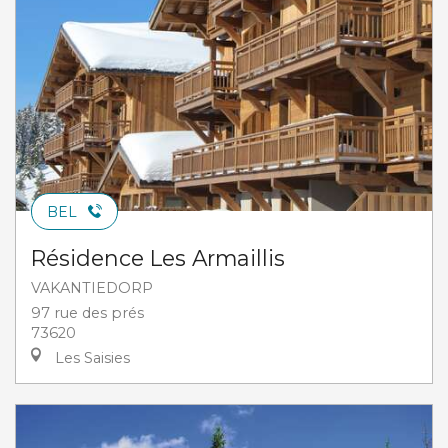
BEL
Résidence Les Armaillis
VAKANTIEDORP
97 rue des prés
73620
Les Saisies