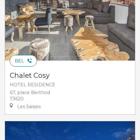
BEL
Chalet Cosy
HOTEL RESIDENCE
67, place Berthod
73620
Les Saisies