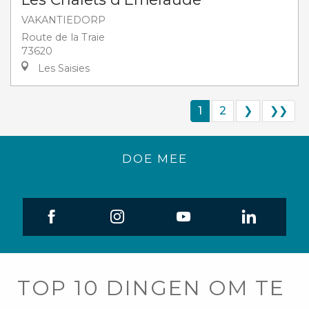
VAKANTIEDORP
Route de la Traie
73620
Les Saisies
1
2
❯
❯❯
DOE MEE
TOP 10 DINGEN OM TE