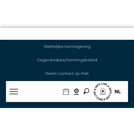
Wettelijke kennisgeving
Gegevensbeschermingsbeleid
Neem contact op met
Beheer van cookies
Zoek op
NL
RGAA
Home – NL