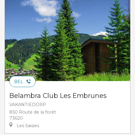
BEL
Belambra Club Les Embrunes
VAKANTIEDORP
850 Route de la forêt
73620
Les Saisies