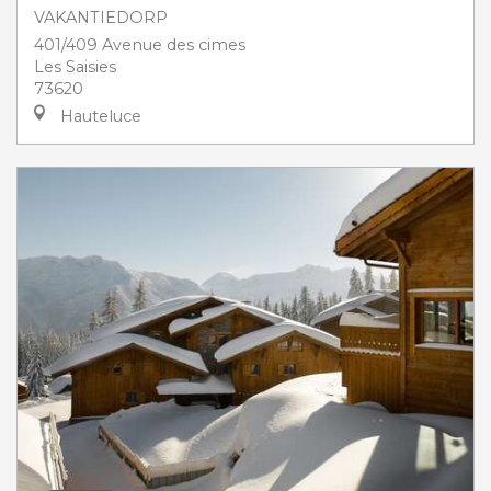
VAKANTIEDORP
401/409 Avenue des cimes
Les Saisies
73620
Hauteluce