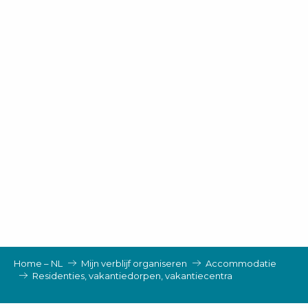
Home – NL
Mijn verblijf organiseren
Accommodatie
Residenties, vakantiedorpen, vakantiecentra