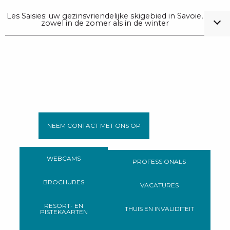
Les Saisies: uw gezinsvriendelijke skigebied in Savoie,
zowel in de zomer als in de winter
NEEM CONTACT MET ONS OP
WEBCAMS
PROFESSIONALS
BROCHURES
VACATURES
RESORT- EN
THUIS EN INVALIDITEIT
PISTEKAARTEN