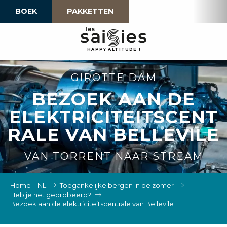
Aller
BOEK
PAKKETTEN
au
contenu
principal
H
A
P
P
Y
 A
L
TI
T
U
D
E
!
GIROTTE DAM
BEZOEK AAN DE
ELEKTRICITEITSCENT
RALE VAN BELLEVILE
VAN TORRENT NAAR STREAM
Home – NL
Toegankelijke bergen in de zomer
Heb je het geprobeerd?
Bezoek aan de elektriciteitscentrale van Bellevile