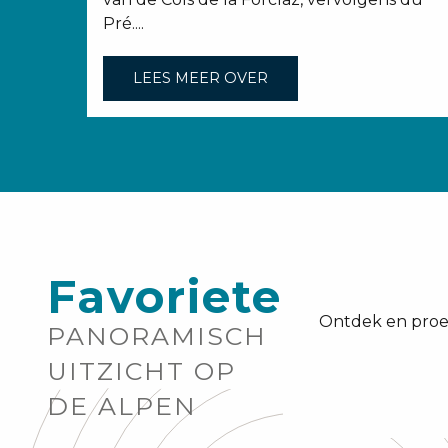
Pré....
LEES MEER OVER
Favorieten
Ontdek en proef
PANORAMISCH
UITZICHT OP
DE ALPEN