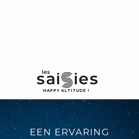
H
A
P
P
Y
 A
L
TI
T
U
D
E
!
EEN ERVARING