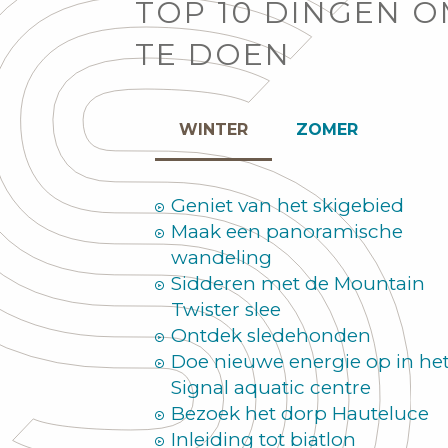
TOP 10 DINGEN 
TE DOEN
WINTER
ZOMER
Geniet van het skigebied
Maak een panoramische
wandeling
Sidderen met de Mountain
Twister slee
Ontdek sledehonden
Doe nieuwe energie op in he
Signal aquatic centre
Bezoek het dorp Hauteluce
Inleiding tot biatlon