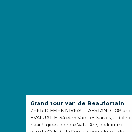
Grand tour van de Beaufortain
ZEER DIFFIEK NIVEAU - AFSTAND: 108 km 
EVALUATIE: 3474 m Van Les Saisies, afdaling
naar Ugine door de Val d'Arly, beklimming
van de Cols de la Forclaz, vervolgens du